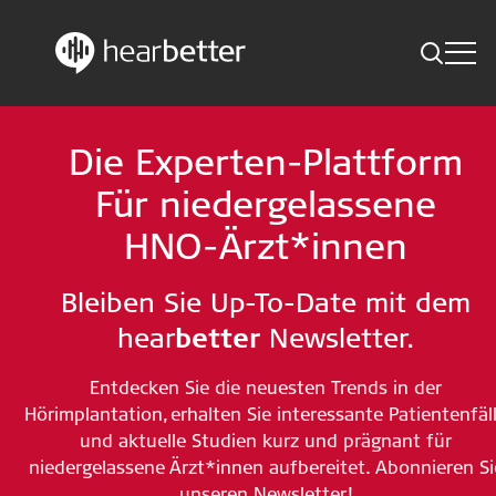
Toggle
Skip
Hearbetter > Suche
Zurück
Indikationen
to
Die Experten-Plattform
content
Studien Kompakt
Suche
Für niedergelassene
News
HNO-Ärzt*innen
Jetzt abonnieren
Bleiben Sie Up-To-Date mit dem
hear
better
Newsletter.
German – Austria
Entdecken Sie die neuesten Trends in der
Folge uns
Hörimplantation, erhalten Sie interessante Patientenfäl
und aktuelle Studien kurz und prägnant für
niedergelassene Ärzt*innen aufbereitet. Abonnieren Si
unseren Newsletter!