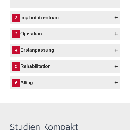
+
Implantatzentrum
2
+
Operation
3
+
Erstanpassung
4
+
Rehabilitation
5
+
Alltag
6
Studien Kompakt