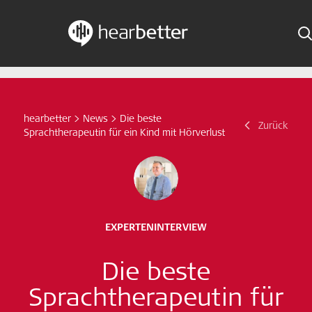
Skip
Hearbetter > Suche
Z
Indikationen
to
content
Studien Kompakt
hearbetter
>
News
>
Die beste
Suche
Zurück
Sprachtherapeutin für ein Kind mit Hörverlust
News
Jetzt abonnieren
German – Austria
EXPERTENINTERVIEW
Folge uns
Die beste
Sprachtherapeutin für