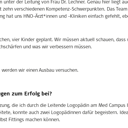
unter der Leitung von Frau Dr. Lechner. Genau hier liegt au
mit zehn verschiedenen Kompetenz-Schwerpunkten. Das Team w
g hat uns HNO-Ärzt*innen und -Kliniken einfach gefehlt, ebe
ochen, vier Kinder geplant. Wir müssen aktuell schauen, dass
chschärfen und was wir verbessern müssen.
, werden wir einen Ausbau versuchen.
gen zum Erfolg bei?
ung, die ich durch die Leitende Logopädin am Med Campus III,
eitete, konnte auch zwei Logopädinnen dafür begeistern. Idea
lbst Fittings machen können.