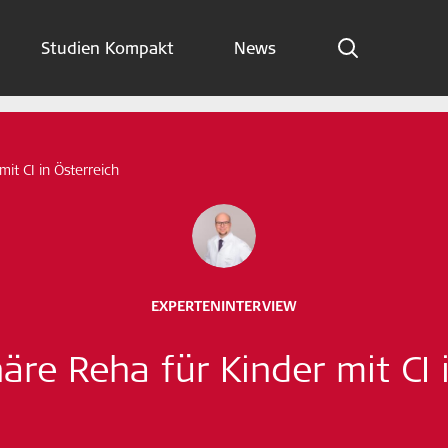
Studien Kompakt
News
Indikationen
Studien Kompakt
mit CI in Österreich
News
Jetzt abonnieren
EXPERTENINTERVIEW
German – Austria
näre Reha für Kinder mit CI 
Folge uns