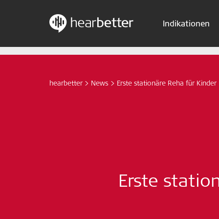
Indikationen
Skip
Hearbetter > Suche
to
content
hearbetter
>
News
>
Erste stationäre Reha für Kinder 
Erste statio