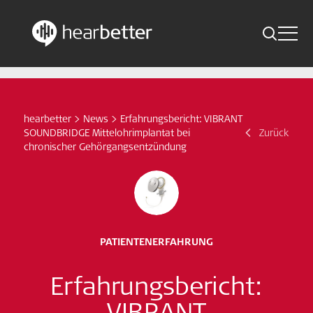
Toggle 
Skip
Hearbetter > Suche
Zurück
Indikationen
to
content
Studien Kompakt
hearbetter
>
News
>
Erfahrungsbericht: VIBRANT
Suche
SOUNDBRIDGE Mittelohrimplantat bei
Zurück
News
chronischer Gehörgangsentzündung
Jetzt abonnieren
German – Austria
PATIENTENERFAHRUNG
Folge uns
Erfahrungsbericht:
VIBRANT