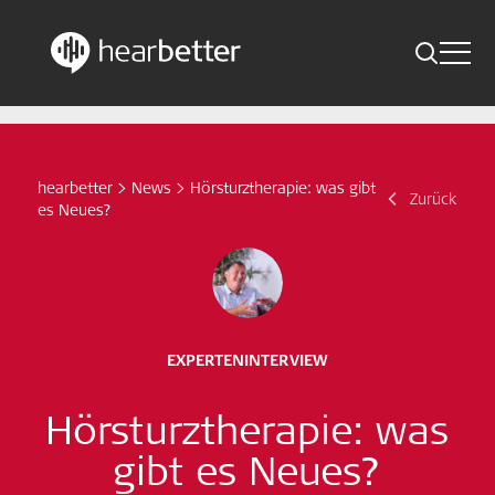
Toggle 
Skip
Hearbetter > Suche
Zurück
Indikationen
to
content
Studien Kompakt
hearbetter
>
News
>
Hörsturztherapie: was gibt
Suche
Zurück
es Neues?
News
Jetzt abonnieren
German – Austria
EXPERTENINTERVIEW
Folge uns
Hörsturztherapie: was
gibt es Neues?