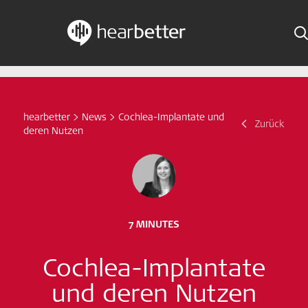
Skip
Hearbetter > Suche
Z
Indikationen
to
content
Studien Kompakt
hearbetter
>
News
>
Cochlea-Implantate und
Suche
Zurück
deren Nutzen
News
Jetzt abonnieren
German – Austria
7 MINUTES
Folge uns
Cochlea-Implantate
und deren Nutzen