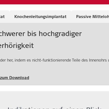
tat
Knochenleitungsimplantat
Passive Mittelo
chwerer bis hochgradiger
rhörigkeit
eder her, indem es nicht-funktionierende Teile des Innenohrs
n zum Download
ätzlich dem Gehörknöchelchenersatz, um die Schallübertragu
leichter bis schwerer Schallempfi
t bei Schallleitungs- und kombin
knöchelchen teilweise oder komplett ersetzt bzw. Überbrückt
- und kombinierter Schwerhörigkei