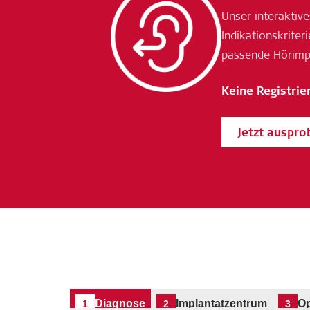
Unser interaktive
Indikationskrite
passende Hörimpl
Keine Registrie
Jetzt auspro
Diagnose
Implantatzentrum
Op
1
2
3