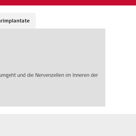
hrimplantate
 umgeht und die Nervenzellen im Inneren der
ng vom Trommelfell zum ovalen Fenster
ndungsschwerhörigkeit
ierter Schwerhörigkeit
.
t