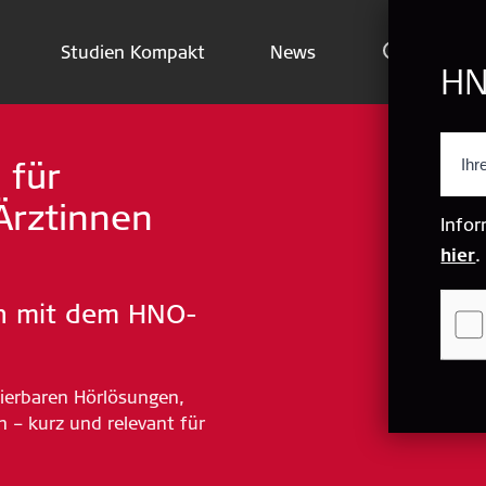
Studien Kompakt
News
HN
Indikationen
 für
Studien Kompakt
Ärztinnen
News
Infor
hier
.
Jetzt abonnieren
en mit dem HNO-
Folge uns
ierbaren Hörlösungen,
 – kurz und relevant für