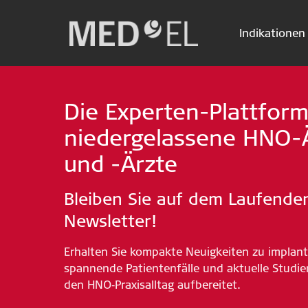
Indikationen
Skip
Suche
to
Die Experten-Plattform
content
niedergelassene HNO-
und -Ärzte
Bleiben Sie auf dem Laufend
Newsletter!
Erhalten Sie kompakte Neuigkeiten zu implant
spannende Patientenfälle und aktuelle Studien
den HNO‑Praxisalltag aufbereitet.