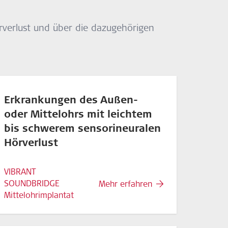
n um. Diese gelangen über Knochenleitung
rverlust und über die dazugehörigen
r das Signal in mechanische Vibrationen
esteatom, einer traumatischen Verletzung
Erkrankungen des Außen-
oder Mittelohrs mit leichtem
ervorgerufenen Steigbügelfixierung.
bis schwerem sensorineuralen
Hörverlust
VIBRANT
SOUNDBRIDGE
Mehr erfahren
Mittelohrimplantat