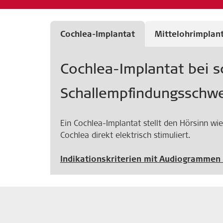
Cochlea-Implantat
Mittelohrimplan
Cochlea-Implantat bei s
Schallempfindungsschwe
Ein Cochlea-Implantat stellt den Hörsinn wi
Cochlea direkt elektrisch stimuliert.
Indikationskriterien mit Audiogramme
Passive Mittelohrimplantate dienen grunds
Mittelohrimplantat bei 
Knochenleitungsimplanta
wiederherzustellen; dabei werden die Gehör
Indikationen
oder bei Schallleitungs