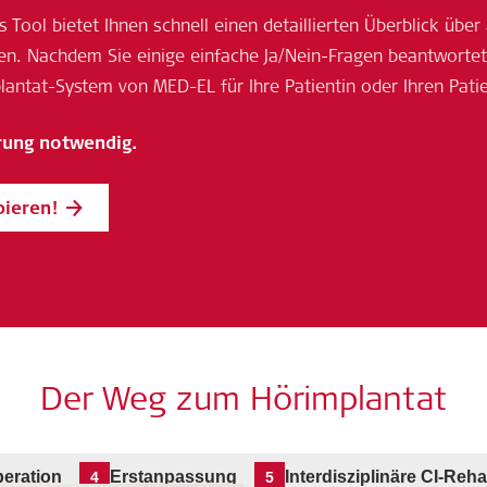
s Tool bietet Ihnen schnell einen detaillierten Überblick übe
rien. Nachdem Sie einige einfache Ja/Nein-Fragen beantwortet
antat-System von MED-EL für Ihre Patientin oder Ihren Patie
rung notwendig.
bieren!
Der Weg zum Hörimplantat
eration
Erstanpassung
Interdisziplinäre CI-Reha
4
5