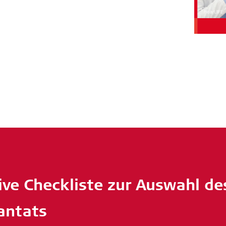
ive Checkliste zur Auswahl d
antats