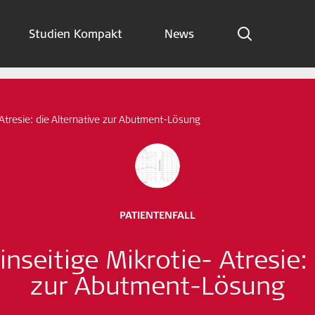
Studien Kompakt
News
Indikationen
Studien Kompakt
-Atresie: die Alternative zur Abutment-Lösung
News
Jetzt abonnieren
PATIENTENFALL
German – Austria
inseitige Mikrotie- Atresie:
Folge uns
zur Abutment-Lösung