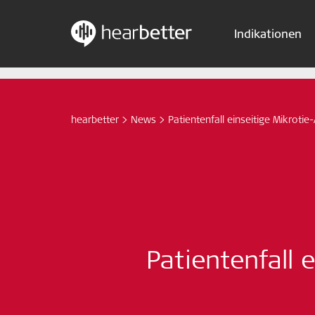
Indikationen
Skip
Hearbetter > Suche
to
content
hearbetter
>
News
>
Patientenfall einseitige Mikrotie
Patientenfall e