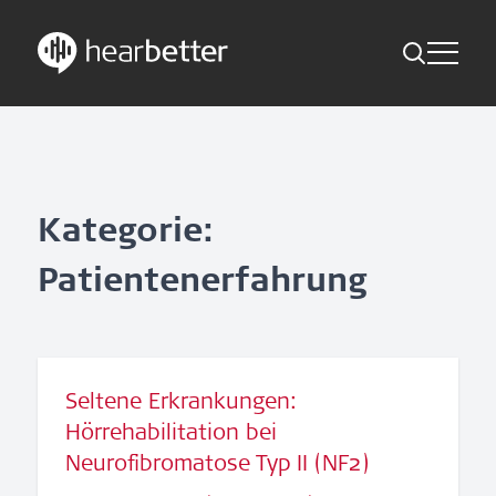
Toggle Me
Skip
Hearbetter > Suche
Zurück
Indikationen
to
content
Studien Kompakt
Suche
News
Kategorie:
Patientenerfahrung
Jetzt abonnieren
German – Austria
Seltene Erkrankungen:
Folge uns
Hörrehabilitation bei
Neurofibromatose Typ II (NF2)