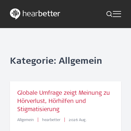
Toggle Me
Skip
Hearbetter > Suche
Zurück
Indikationen
to
content
Studien Kompakt
Suche
News
Kategorie: Allgemein
Jetzt abonnieren
German – Austria
Globale Umfrage zeigt Meinung zu
Hörverlust, Hörhilfen und
Folge uns
Stigmatisierung
|
|
Allgemein
hearbetter
2026 Aug.