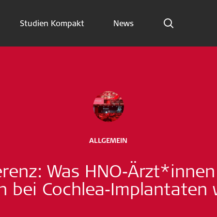
Studien Kompakt
News
Indikationen
Studien Kompakt
News
Jetzt abonnieren
ALLGEMEIN
German – Austria
erenz: Was HNO‑Ärzt*innen 
Folge uns
 bei Cochlea‑Implantaten w