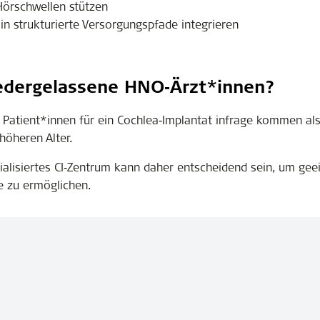
 Hörschwellen stützen
in strukturierte Versorgungspfade integrieren
iedergelassene HNO
‑
Ä
rzt*innen?
r Patient*innen für ein Cochlea‑Implantat infrage kommen a
öheren Alter.
zialisiertes CI‑Zentrum kann daher entscheidend sein, um ge
e zu ermöglichen.