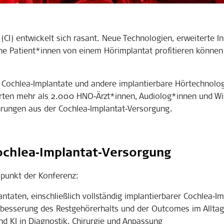
(CI) entwickelt sich rasant. Neue Technologien, erweiterte In
che Patient*innen von einem Hörimplantat profitieren könne
r Cochlea‑Implantate und andere implantierbare Hörtechnolog
erten mehr als 2.000 HNO‑Ärzt*innen, Audiolog*innen und Wi
ahrungen aus der Cochlea‑Implantat‑Versorgung.
ochlea
‑
Implantat
‑
Versorgung
lpunkt der Konferenz:
aten, einschließlich vollständig implantierbarer Cochlea‑Imp
Verbesserung des Restgehörerhalts und der Outcomes im Alltag
und KI in Diagnostik, Chirurgie und Anpassung