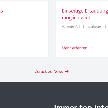
is
Einseitige Ertaubun
möglich wird
|
|
Patientenfall
hearbetter
Mehr erfahren
Zurück zu News
Immer top info