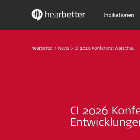
Indikationen
Skip
Hearbetter > Suche
to
content
hearbetter
>
News
>
CI 2026 Konferenz: Warschau
CI 2026 Konf
Entwicklungen