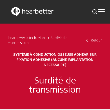
Toggle 
Skip
Hearbetter > Recherche
Retour
Indications
to
content
hearbetter
>
Indications
>
Surdité de
Actualité scientifique
Retour
Recherche
transmission
SYSTÈME À CONDUCTION OSSEUSE ADHEAR SUR
Abonnez-vous maintenant
FIXATION ADHÉSIVE (AUCUNE IMPLANTATION
NÉCESSAIRE)
French - Canada
Surdité de
Suivez-nous
transmission