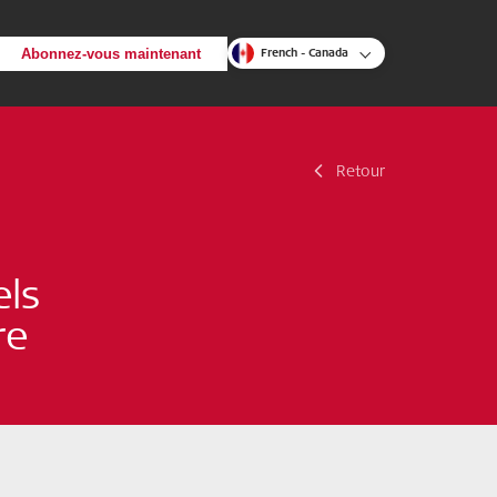
Abonnez-vous maintenant
French - Canada
Retour
Retour
Recherche
els
re