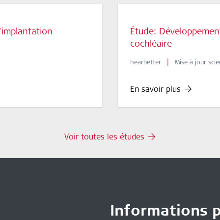
’implantation
Étude: Développement
cochléaire
|
hearbetter
Mise à jour scie
En savoir plus
Voir toutes les études
Informations 