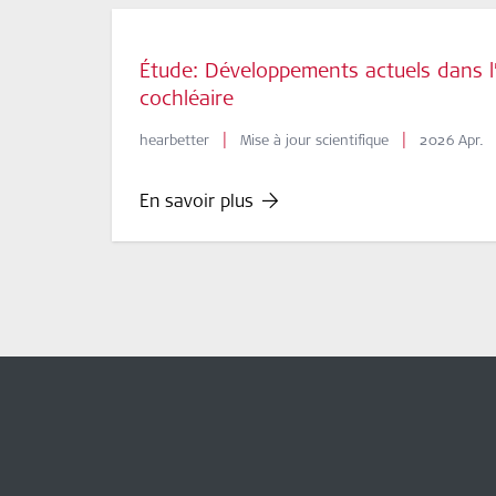
Étude: Développements actuels dans l
cochléaire
|
|
hearbetter
Mise à jour scientifique
2026 Apr.
En savoir plus