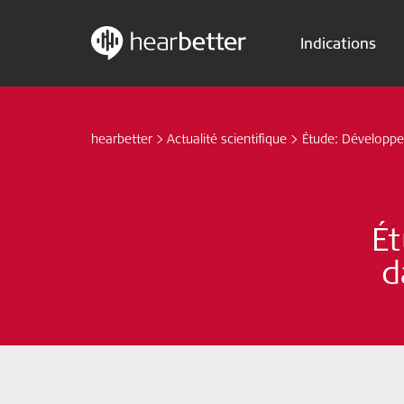
Indications
Skip
Hearbetter > Recherche
to
content
hearbetter
>
Actualité scientifique
>
Étude: Développem
Ét
d