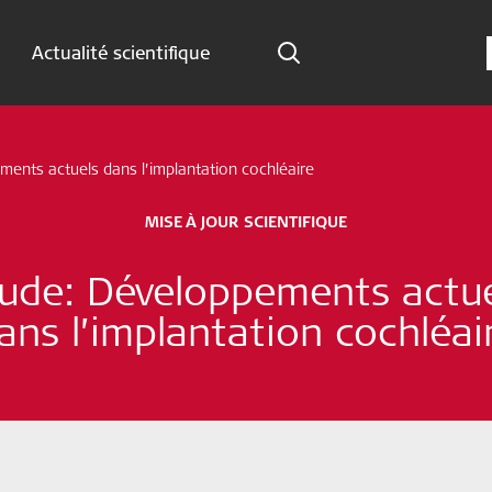
Actualité scientifique
Indications
ents actuels dans l’implantation cochléaire
Actualité scientifique
MISE À JOUR SCIENTIFIQUE
Abonnez-vous maintenant
ude: Développements actu
French - Canada
ans l’implantation cochléai
Suivez-nous