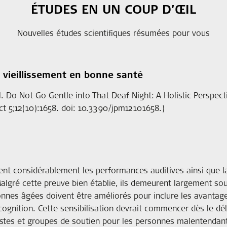
ÉTUDES EN UN COUP D’ŒIL
Nouvelles études scientifiques résumées pour vous
 vieillissement en bonne santé
t al. Do Not Go Gentle into That Deaf Night: A Holistic Perspe
ct 5;12(10):1658. doi: 10.3390/jpm12101658.)
ent considérablement les performances auditives ainsi que la 
algré cette preuve bien établie, ils demeurent largement sou
sonnes âgées doivent être améliorés pour inclure les avantage
a cognition. Cette sensibilisation devrait commencer dès le d
istes et groupes de soutien pour les personnes malentendan