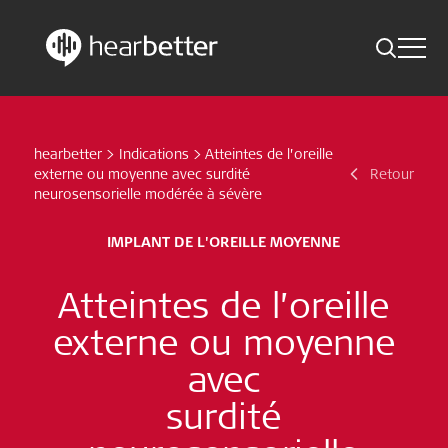
Toggle 
Skip
Hearbetter > Recherche
Retour
Indications
to
content
hearbetter
>
Indications
>
Atteintes de l’oreille
Actualité scientifique
Recherche
externe ou moyenne avec surdité
Retour
neurosensorielle modérée à sévère
Abonnez-vous maintenant
IMPLANT DE L'OREILLE MOYENNE
French - Canada
Atteintes de l’oreille
Suivez-nous
externe ou moyenne
avec
surdité