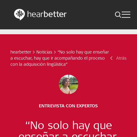
Toggle 
Skip
Hearbetter > Buscar
Atrás
Indicaciones
to
content
Estudios compactos
hearbetter
>
Noticias
>
“No solo hay que enseñar
Buscar
a escuchar, hay que ir acompañando el proceso
Atrás
Noticias
con la adquisición lingüística”
Suscríbete ahora
Spanish – Spain
ENTREVISTA CON EXPERTOS
Síganos
“No solo hay que
enseñar a escuchar,