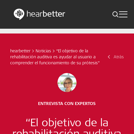
Toggle 
Skip
Hearbetter > Buscar
Atrás
Indicaciones
to
content
Estudios compactos
hearbetter
>
Noticias
>
“El objetivo de la
Buscar
rehabilitación auditiva es ayudar al usuario a
Atrás
Noticias
comprender el funcionamiento de su prótesis”
Suscríbete ahora
Spanish – Spain
ENTREVISTA CON EXPERTOS
Síganos
“El objetivo de la
rehabilitación auditiva