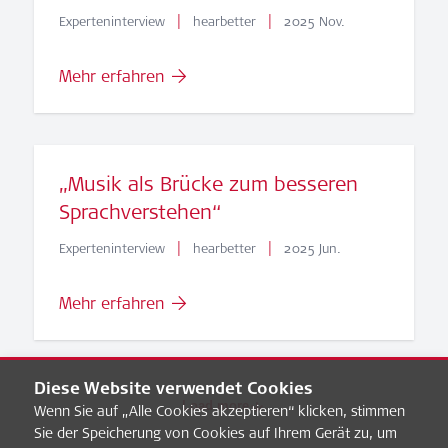
|
|
Experteninterview
hearbetter
2025 Nov.
Mehr erfahren
„Musik als Brücke zum besseren
Sprachverstehen“
|
|
Experteninterview
hearbetter
2025 Jun.
Mehr erfahren
Diese Website verwendet Cookies
Load more
Wenn Sie auf „Alle Cookies akzeptieren“ klicken, stimmen
Sie der Speicherung von Cookies auf Ihrem Gerät zu, um