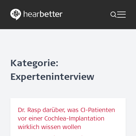
Toggle Me
Skip
Hearbetter > Suche
Zurück
Indikationen
to
content
Studien Kompakt
Suche
News
Kategorie:
Experteninterview
Jetzt abonnieren
German – Austria
Dr. Rasp darüber, was CI-Patienten
Folge uns
vor einer Cochlea-Implantation
wirklich wissen wollen