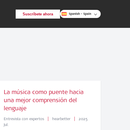
Suscríbete ahora
Spanish – Spain
Atrás
Buscar
La música como puente hacia
una mejor comprensión del
lenguaje
|
|
Entrevista con expertos
hearbetter
2025
Jul.