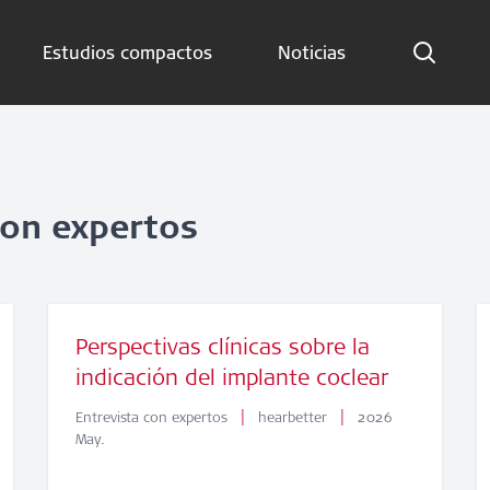
Estudios compactos
Noticias
Indicaciones
Estudios compactos
Noticias
con expertos
Suscríbete ahora
Spanish – Spain
Perspectivas clínicas sobre la
indicación del implante coclear
Síganos
|
|
Entrevista con expertos
hearbetter
2026
May.