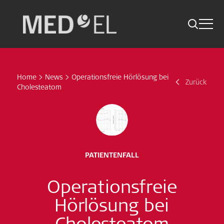
Toggle 
Skip
Suche
Zurück
Indikationen
to
content
Home
>
News
>
Operationsfreie Hörlösung bei
Studien Kompakt
Zurück
Suche
Cholesteatom
News
Jetzt abonnieren
PATIENTENFALL
Folge uns
Operationsfreie
Hörlösung bei
Cholesteatom