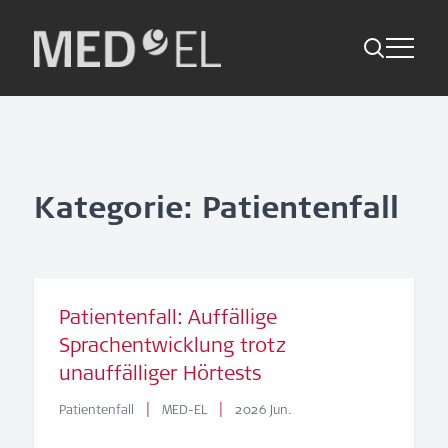
Toggle Me
Skip
Suche
Zurück
Indikationen
to
content
Studien Kompakt
Suche
News
Kategorie: Patientenfall
Jetzt abonnieren
Patientenfall: Auffällige
Folge uns
Sprachentwicklung trotz
unauffälliger Hörtests
|
|
Patientenfall
MED-EL
2026 Jun.