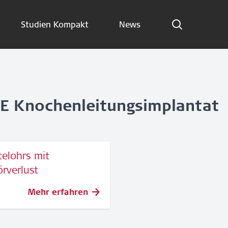
Studien Kompakt
News
Indikationen
Studien Kompakt
News
E Knochenleitungsimplantat
Jetzt abonnieren
elohrs mit
German – Austria
rverlust
Folge uns
Mehr erfahren