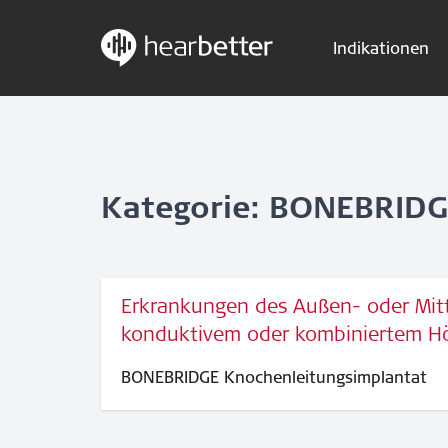
Indikationen
Skip
Hearbetter > Suche
to
content
Kategorie: BONEBRIDG
Erkrankungen des Außen- oder Mitt
konduktivem oder kombiniertem Hö
BONEBRIDGE Knochenleitungsimplantat