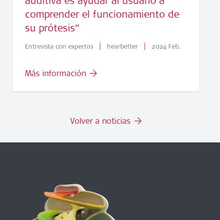
auditiva es ayudar al usuario a
comprender el funcionamiento de
su prótesis”
|
|
Entrevista con expertos
hearbetter
2024 Feb.
Más información
Volver a noticias