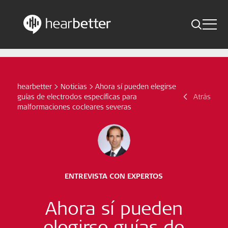
Toggle 
Skip
Hearbetter > Buscar
Atrás
Indicaciones
to
content
Estudios compactos
hearbetter
>
Noticias
>
Ahora sí pueden elegirse
Buscar
guías de electrodos específicas para
Atrás
Noticias
malformaciones cocleares severas
Suscríbete ahora
Spanish – Spain
ENTREVISTA CON EXPERTOS
Síganos
Ahora sí pueden
elegirse guías de