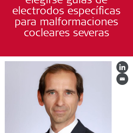
electrodos específicas
para malformaciones
cocleares severas