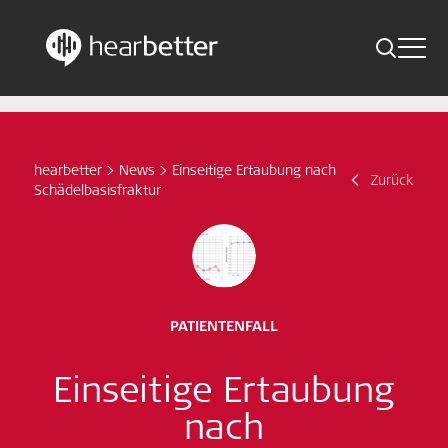
Toggle 
Skip
Hearbetter > Suche
Zurück
Indikationen
to
content
Studien Kompakt
hearbetter
>
News
>
Einseitige Ertaubung nach
Suche
Zurück
Schädelbasisfraktur
News
Jetzt abonnieren
German – Austria
PATIENTENFALL
Folge uns
Einseitige Ertaubung
nach