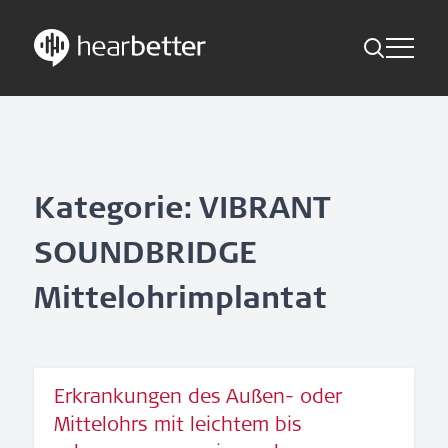
Toggle Me
Skip
Hearbetter > Suche
Zurück
Indikationen
to
content
Studien Kompakt
Suche
News
Kategorie: VIBRANT
SOUNDBRIDGE
Jetzt abonnieren
Mittelohrimplantat
German – Austria
Folge uns
Erkrankungen des Außen- oder
Mittelohrs mit leichtem bis