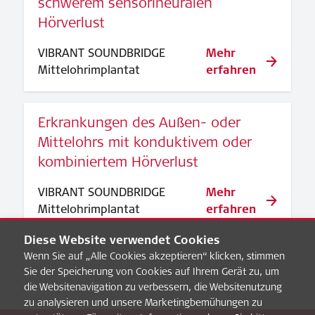
schwerem sensorineuralen
Hörverlust
VIBRANT SOUNDBRIDGE
Mehr
Mittelohrimplantat
erfahren
Erkrankungen des Außen- oder
Mittelohrs mit konduktivem oder
kombiniertem Hörverlust
VIBRANT SOUNDBRIDGE
Mehr
Mittelohrimplantat
erfahren
Diese Website verwendet Cookies
Wenn Sie auf „Alle Cookies akzeptieren“ klicken, stimmen
Sie der Speicherung von Cookies auf Ihrem Gerät zu, um
die Websitenavigation zu verbessern, die Websitenutzung
zu analysieren und unsere Marketingbemühungen zu