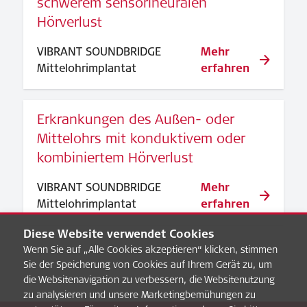
schwerem sensorineuralen
Hörverlust
VIBRANT SOUNDBRIDGE
Mehr
Mittelohrimplantat
erfahren
Erkrankungen des Außen- oder
Mittelohrs mit konduktivem oder
kombiniertem Hörverlust
VIBRANT SOUNDBRIDGE
Mehr
Mittelohrimplantat
erfahren
Diese Website verwendet Cookies
Wenn Sie auf „Alle Cookies akzeptieren“ klicken, stimmen
Sie der Speicherung von Cookies auf Ihrem Gerät zu, um
die Websitenavigation zu verbessern, die Websitenutzung
zu analysieren und unsere Marketingbemühungen zu