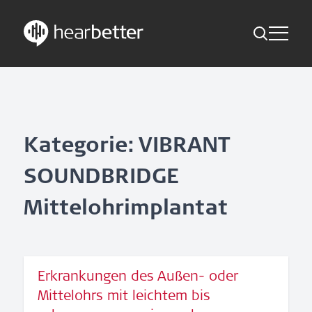
Toggle Me
Skip
Hearbetter > Suche
Zurück
Indikationen
to
content
Studien Kompakt
Suche
News
Kategorie: VIBRANT
SOUNDBRIDGE
Jetzt abonnieren
Mittelohrimplantat
German – Austria
Folge uns
Erkrankungen des Außen- oder
Mittelohrs mit leichtem bis