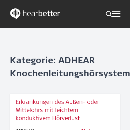
Toggle Me
Skip
Hearbetter > Suche
Zurück
Indikationen
to
content
Studien Kompakt
Suche
News
Kategorie: ADHEAR
Knochenleitungshörsyste
Jetzt abonnieren
German – Austria
Erkrankungen des Außen- oder
Folge uns
Mittelohrs mit leichtem
konduktivem Hörverlust