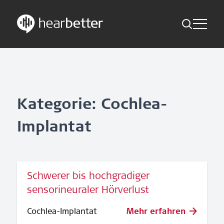
Toggle Me
Skip
Hearbetter > Suche
Zurück
Indikationen
to
content
Studien Kompakt
Suche
News
Kategorie: Cochlea-
Implantat
Jetzt abonnieren
German – Austria
Schwerer bis hochgradiger
Folge uns
sensorineuraler Hörverlust
Cochlea-Implantat
Mehr erfahren