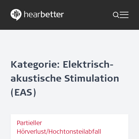
Toggle Me
Skip
Hearbetter > Suche
Zurück
Indikationen
to
content
Studien Kompakt
Suche
News
Kategorie: Elektrisch-
akustische Stimulation
Jetzt abonnieren
(EAS)
German – Austria
Folge uns
Partieller
Hörverlust/Hochtonsteilabfall