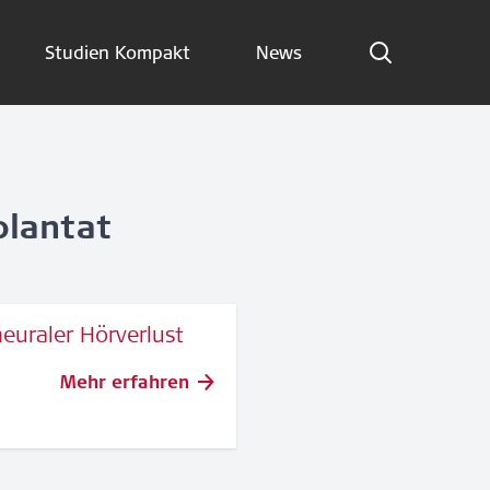
Studien Kompakt
News
Indikationen
Studien Kompakt
News
plantat
Jetzt abonnieren
euraler Hörverlust
German – Austria
Mehr erfahren
Folge uns