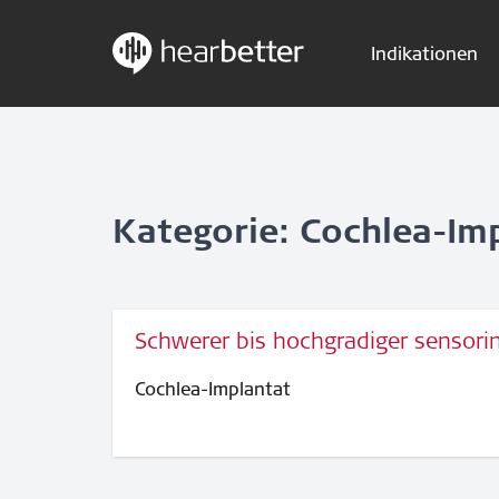
Indikationen
Skip
Hearbetter > Suche
to
content
Kategorie: Cochlea-Im
Schwerer bis hochgradiger sensorin
Cochlea-Implantat