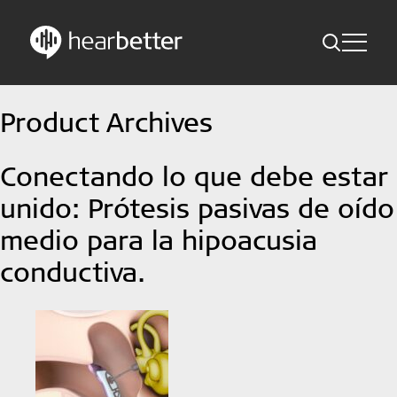
Toggle Me
Skip
Hearbetter > Buscar
Atrás
Indicaciones
Product Archives
to
content
Estudios compactos
Buscar
Conectando lo que debe estar
Noticias
unido: Prótesis pasivas de oído
medio para la hipoacusia
Suscríbete ahora
conductiva.
Spanish – Spain
Síganos