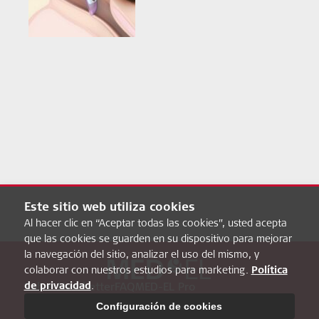
Este sitio web utiliza cookies
Al hacer clic en “Aceptar todas las cookies”, usted acepta
que las cookies se guarden en su dispositivo para mejorar
la navegación del sitio, analizar el uso del mismo, y
colaborar con nuestros estudios para marketing.
Política
de privacidad
.
Sobre Hearbetter
FAQ
MED-EL Pro
Política de privacidad
Aviso Legal
Configuración de cookies
Configuración de cookies