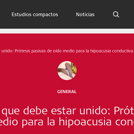
Estudios compactos
Noticias
Indicaciones
Estudios compactos
unido: Prótesis pasivas de oído medio para la hipoacusia conductiva
Noticias
Suscríbete ahora
GENERAL
Spanish – Spain
que debe estar unido: Prót
Síganos
dio para la hipoacusia con