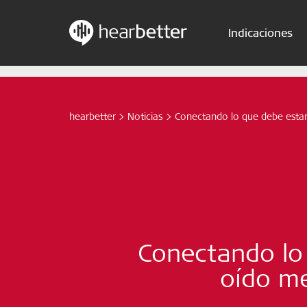
Indicaciones
Skip
Hearbetter > Buscar
to
content
hearbetter
>
Noticias
>
Conectando lo que debe estar 
Conectando lo 
oído me