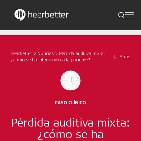
Toggle 
Skip
Hearbetter > Buscar
Atrás
Indicaciones
to
content
Estudios compactos
hearbetter
>
Noticias
>
Pérdida auditiva mixta:
Buscar
Atrás
¿cómo se ha intervenido a la paciente?
Noticias
Suscríbete ahora
Spanish – Spain
CASO CLÍNICO
Síganos
Pérdida auditiva mixta:
¿cómo se ha