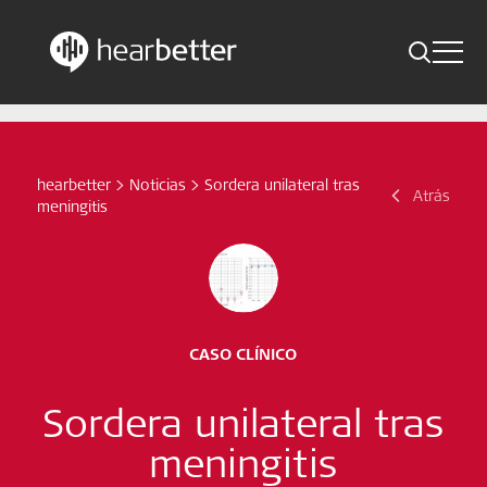
Toggle 
Skip
Hearbetter > Buscar
Atrás
Indicaciones
to
content
Estudios compactos
hearbetter
>
Noticias
>
Sordera unilateral tras
Buscar
Atrás
meningitis
Noticias
Suscríbete ahora
Spanish – Spain
CASO CLÍNICO
Síganos
Sordera unilateral tras
meningitis