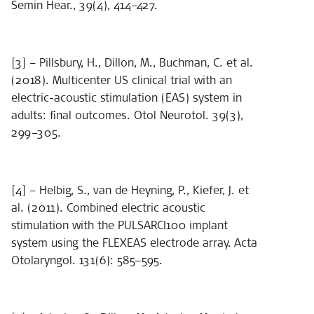
Semin Hear., 39(4), 414–427.
[3] – Pillsbury, H., Dillon, M., Buchman, C. et al.
(2018). Multicenter US clinical trial with an
electric-acoustic stimulation (EAS) system in
adults: final outcomes. Otol Neurotol. 39(3),
299–305.
[4] – Helbig, S., van de Heyning, P., Kiefer, J. et
al. (2011). Combined electric acoustic
stimulation with the PULSARCI100 implant
system using the FLEXEAS electrode array. Acta
Otolaryngol. 131(6): 585–595.