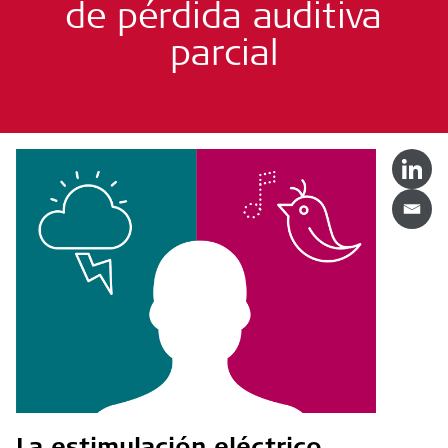
de pérdida auditiva
parcial
La estimulación eléctrico