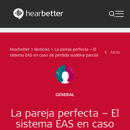
Toggle 
Skip
Hearbetter > Buscar
Atrás
Indicaciones
to
content
Estudios compactos
hearbetter
>
Noticias
>
La pareja perfecta – El
Buscar
Atrás
sistema EAS en caso de pérdida auditiva parcial
Noticias
Suscríbete ahora
Spanish – Spain
GENERAL
Síganos
La pareja perfecta – El
sistema EAS en caso