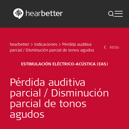
Toggle 
Skip
Hearbetter > Buscar
Atrás
Indicaciones
to
content
hearbetter
>
Indicaciones
>
Pérdida auditiva
Estudios compactos
Atrás
Buscar
parcial / Disminución parcial de tonos agudos
Noticias
ESTIMULACIÓN ELÉCTRICO-ACÚSTICA (EAS)
Suscríbete ahora
Pérdida auditiva
parcial / Disminución
Spanish – Spain
parcial de tonos
Síganos
agudos