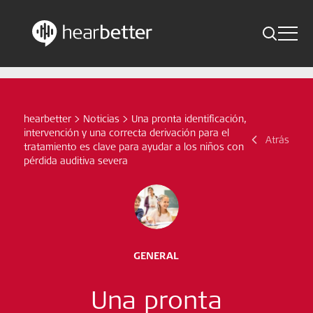
Toggle 
Skip
Hearbetter > Buscar
Atrás
Indicaciones
to
content
Estudios compactos
hearbetter
>
Noticias
>
Una pronta identificación,
Buscar
intervención y una correcta derivación para el
Noticias
Atrás
tratamiento es clave para ayudar a los niños con
pérdida auditiva severa
Suscríbete ahora
Spanish – Spain
GENERAL
Síganos
Una pronta