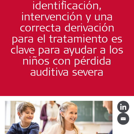
identificación,
intervención y una
correcta derivación
para el tratamiento es
clave para ayudar a los
niños con pérdida
auditiva severa