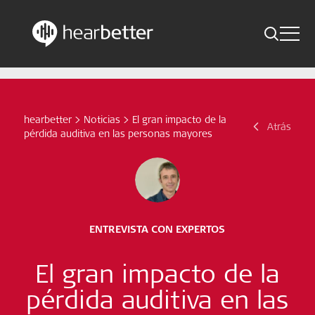
Toggle 
Skip
Hearbetter > Buscar
Atrás
Indicaciones
to
content
Estudios compactos
hearbetter
>
Noticias
>
El gran impacto de la
Buscar
Atrás
pérdida auditiva en las personas mayores
Noticias
Suscríbete ahora
Spanish – Spain
ENTREVISTA CON EXPERTOS
Síganos
El gran impacto de la
pérdida auditiva en las