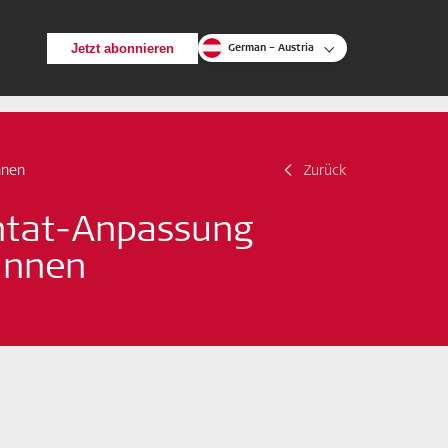
Jetzt abonnieren
German – Austria
Zurück
nnen
Zurück
Suche
antat-Anpassung
*innen