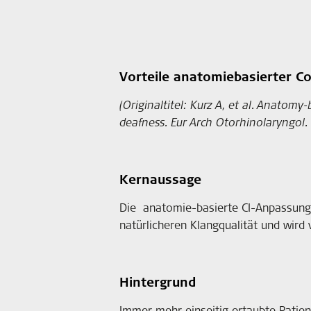
Vorteile anatomiebasierter C
(Originaltitel: Kurz A, et al. Anatomy
deafness. Eur Arch Otorhinolaryngol.
Kernaussage
Die anatomie-basierte CI-Anpassung 
natürlicheren Klangqualität und wir
Hintergrund
Immer mehr einseitig ertaubte Patie