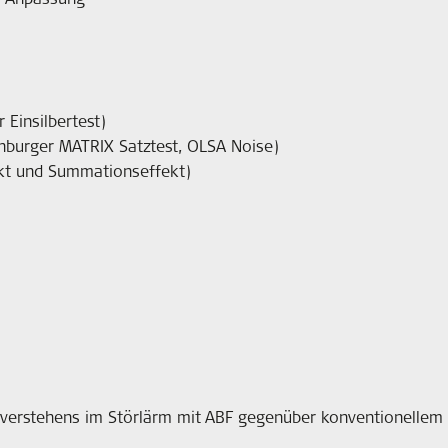
 Einsilbertest)
nburger MATRIX Satztest, OLSA Noise)
ekt und Summationseffekt)
hverstehens im Störlärm mit ABF gegenüber konventionellem F