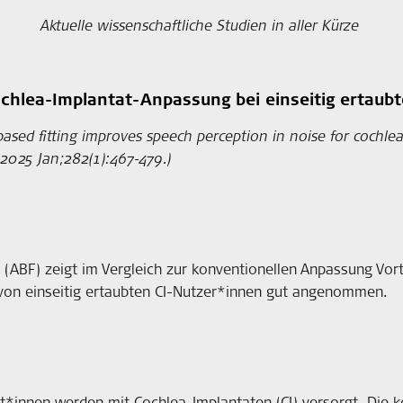
Aktuelle wissenschaftliche Studien in aller Kürze
ochlea-Implantat-Anpassung bei einseitig ertaub
-based fitting improves speech perception in noise for cochlea
 2025 Jan;282(1):467-479.)
(ABF) zeigt im Vergleich zur konventionellen Anpassung Vor
d von einseitig ertaubten CI-Nutzer*innen gut angenommen.
nt*innen werden mit Cochlea-Implantaten (CI) versorgt. Die 