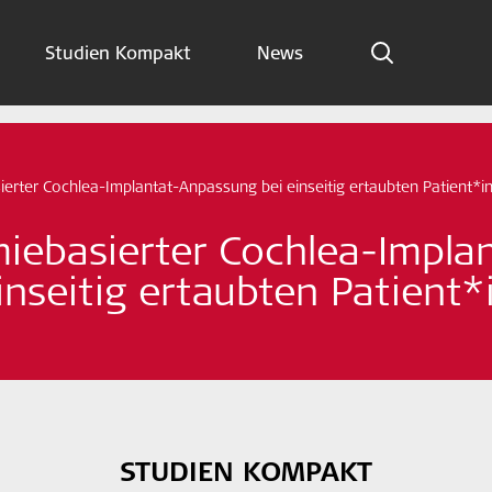
Studien Kompakt
News
Indikationen
Studien Kompakt
ierter Cochlea-Implantat-Anpassung bei einseitig ertaubten Patient*i
News
miebasierter Cochlea-Impl
inseitig ertaubten Patient
Jetzt abonnieren
German – Austria
Folge uns
STUDIEN KOMPAKT