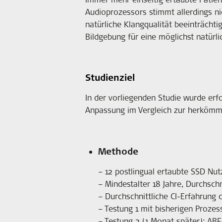
Audioprozessors stimmt allerdings n
natürliche Klangqualität beeinträcht
Bildgebung für eine möglichst natürl
Studienziel
In der vorliegenden Studie wurde erf
Anpassung im Vergleich zur herkömm
Methode
– 12 postlingual ertaubte SSD Nu
– Mindestalter 18 Jahre, Durchschn
– Durchschnittliche CI-Erfahrung c
– Testung 1 mit bisherigen Proze
– Testung 2 (1 Monat später): AB