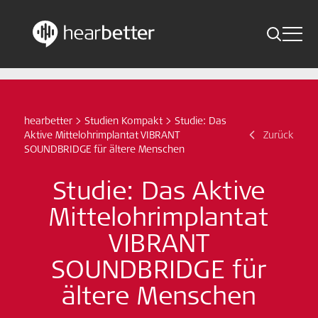
Toggle 
Skip
Hearbetter > Suche
Zurück
Indikationen
to
content
Studien Kompakt
hearbetter
>
Studien Kompakt
>
Studie: Das
Suche
Aktive Mittelohrimplantat VIBRANT
Zurück
News
SOUNDBRIDGE für ältere Menschen
Studie: Das Aktive
Jetzt abonnieren
Mittelohrimplantat
German – Austria
VIBRANT
SOUNDBRIDGE für
Folge uns
ältere Menschen