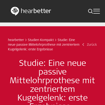
Toggle 
Skip
Hearbetter > Suche
Zurück
Indikationen
to
content
Studien Kompakt
hearbetter
>
Studien Kompakt
>
Studie: Eine
Suche
neue passive Mittelohrprothese mit zentriertem
Zurück
News
Kugelgelenk: erste Ergebnisse
Studie: Eine neue
Jetzt abonnieren
passive
German – Austria
Mittelohrprothese mit
zentriertem
Folge uns
Kugelgelenk: erste