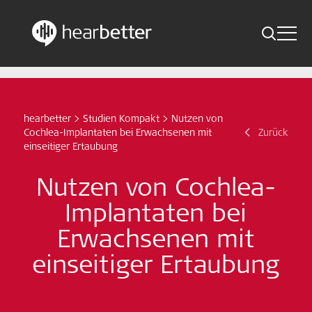
Toggle 
Skip
Hearbetter > Suche
Zurück
Indikationen
to
content
Studien Kompakt
hearbetter
>
Studien Kompakt
>
Nutzen von
Suche
Cochlea-Implantaten bei Erwachsenen mit
Zurück
News
einseitiger Ertaubung
Nutzen von Cochlea-
Jetzt abonnieren
Implantaten bei
German – Austria
Erwachsenen mit
einseitiger Ertaubung
Folge uns