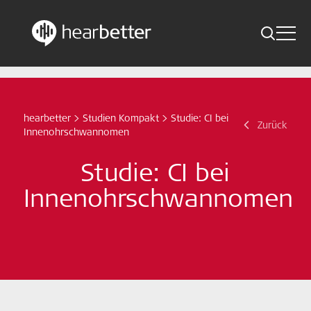
Toggle 
Skip
Hearbetter > Suche
Zurück
Indikationen
to
content
Studien Kompakt
hearbetter
>
Studien Kompakt
>
Studie: CI bei
Suche
Zurück
Innenohrschwannomen
News
Studie: CI bei
Jetzt abonnieren
Innenohrschwannomen
German – Austria
Folge uns