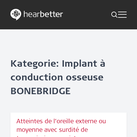
Toggle Me
Skip
Hearbetter > Recherche
Retour
Indications
to
content
Actualité scientifique
Recherche
Kategorie: Implant à
Abonnez-vous maintenant
conduction osseuse
French - Canada
BONEBRIDGE
Suivez-nous
Atteintes de l’oreille externe ou
moyenne avec surdité de