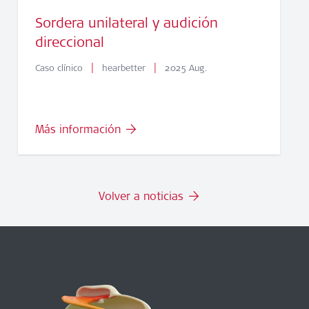
Sordera unilateral y audición
direccional
|
|
Caso clínico
hearbetter
2025 Aug.
Más información
Volver a noticias