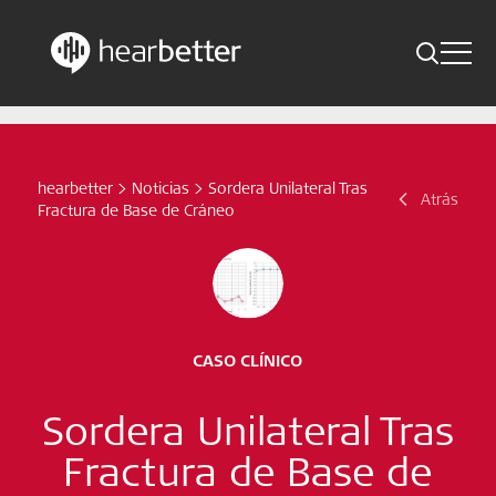
Toggle 
Skip
Hearbetter > Buscar
Atrás
Indicaciones
to
content
Estudios compactos
hearbetter
>
Noticias
>
Sordera Unilateral Tras
Buscar
Atrás
Fractura de Base de Cráneo
Noticias
Suscríbete ahora
Spanish – Spain
CASO CLÍNICO
Síganos
Sordera Unilateral Tras
Fractura de Base de