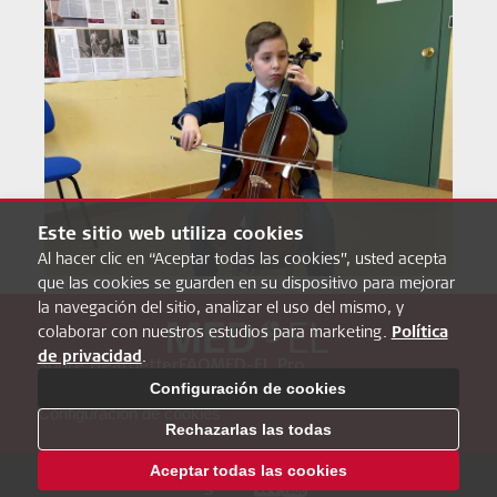
Este sitio web utiliza cookies
Al hacer clic en “Aceptar todas las cookies”, usted acepta
que las cookies se guarden en su dispositivo para mejorar
la navegación del sitio, analizar el uso del mismo, y
colaborar con nuestros estudios para marketing.
Política
de privacidad
.
Sobre Hearbetter
FAQ
MED-EL Pro
Política de privacidad
Aviso Legal
Configuración de cookies
Configuración de cookies
Rechazarlas las todas
Aceptar todas las cookies
Siganos