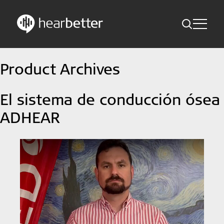
Toggle Me
Skip
Hearbetter > Buscar
Atrás
Indicaciones
Product Archives
to
content
Estudios compactos
Buscar
El sistema de conducción ósea
Noticias
ADHEAR
Suscríbete ahora
Spanish – Spain
Síganos