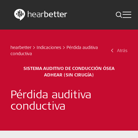
Toggle 
Skip
Hearbetter > Buscar
Atrás
Indicaciones
to
content
hearbetter
>
Indicaciones
>
Pérdida auditiva
Estudios compactos
Atrás
Buscar
conductiva
Noticias
SISTEMA AUDITIVO DE CONDUCCIÓN ÓSEA
ADHEAR (SIN CIRUGÍA)
Suscríbete ahora
Pérdida auditiva
Spanish – Spain
conductiva
Síganos