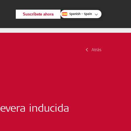
Suscríbete ahora
Spanish – Spain
Atrás
Atrás
Buscar
severa inducida