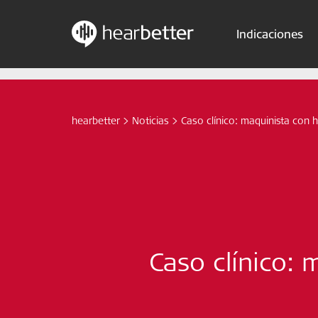
Indicaciones
Skip
Hearbetter > Buscar
to
content
hearbetter
>
Noticias
>
Caso clínico: maquinista con 
Caso clínico: 