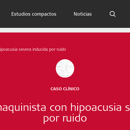
Estudios compactos
Noticias
Indicaciones
Estudios compactos
hipoacusia severa inducida por ruido
Noticias
Suscríbete ahora
CASO CLÍNICO
Spanish – Spain
maquinista con hipoacusia 
Síganos
por ruido