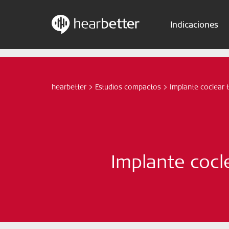
Indicaciones
Skip
Hearbetter > Buscar
to
content
hearbetter
>
Estudios compactos
>
Implante coclear t
Implante cocl