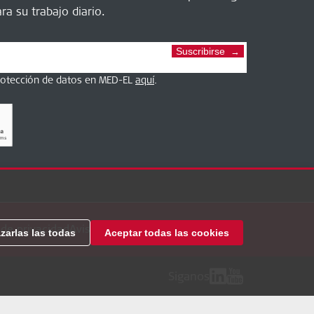
ra su trabajo diario.
Suscribirse
protección de datos en MED-EL
aquí
.
 de privacidad
Aviso Legal
Configuración de cookies
zarlas las todas
Aceptar todas las cookies
Siganos