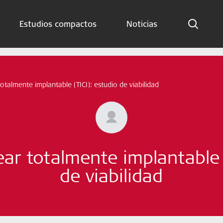
Estudios compactos
Noticias
Indicaciones
Estudios compactos
otalmente implantable (TICI): estudio de viabilidad
Noticias
Suscríbete ahora
ear totalmente implantable (
Spanish – Spain
de viabilidad
Síganos