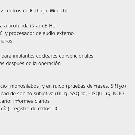
2 centros de IC (Lieja, Munich)
ra a profunda (>70 dB HL)
CI y procesador de audio externo
emanas
r para implantes cocleares convencionales
as después de la operación
ncio (monosílabos) y en ruido (pruebas de frases, SRT50)
lidad de sonido subjetiva (HUI3, SSQ-12, HISQUI-19, NCIQ)
uario: informes diarios
día): registro de datos TICI