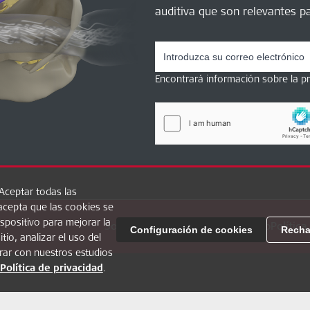
auditiva que son relevantes pa
Encontrará información sobre la 
“Aceptar todas las
acepta que las cookies se
spositivo para mejorar la
Sobre Hearbetter
FAQ
MED-EL Pro
Política
Configuración de cookies
Recha
tio, analizar el uso del
rar con nuestros estudios
Política de privacidad
.