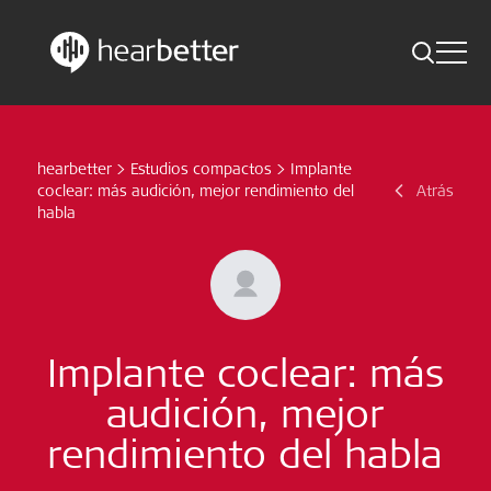
Toggle 
Skip
Hearbetter > Buscar
Atrás
Indicaciones
to
content
hearbetter
>
Estudios compactos
>
Implante
Estudios compactos
Buscar
coclear: más audición, mejor rendimiento del
Atrás
habla
Noticias
Suscríbete ahora
Spanish – Spain
Implante coclear: más
audición, mejor
Síganos
rendimiento del habla