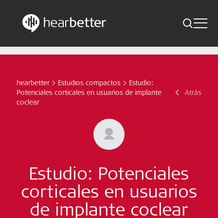
Toggle 
Skip
Hearbetter > Buscar
Atrás
Indicaciones
to
content
Estudios compactos
hearbetter
>
Estudios compactos
>
Estudio:
Buscar
Potenciales corticales en usuarios de implante
Atrás
Noticias
coclear
Suscríbete ahora
Spanish – Spain
Estudio: Potenciales
Síganos
corticales en usuarios
de implante coclear